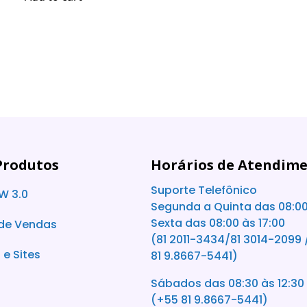
o
u
t
o
f
5
Produtos
Horários de Atendim
Suporte Telefônico
W 3.0
Segunda a Quinta das 08:00
Sexta das 08:00 às 17:00
 de Vendas
(81 2011-3434/81 3014-2099 
l e Sites
81 9.8667-5441)
Sábados das 08:30 às 12:30
(+55 81 9.8667-5441)