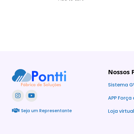
0
0
o
o
u
u
t
t
o
o
f
f
5
5
Nossos 
Sistema G
APP Força
Seja um Representante
Loja virtua