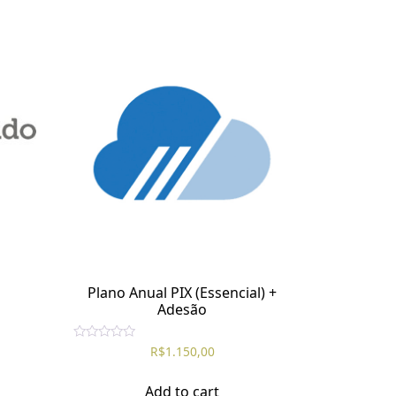
Plano Anual PIX (Essencial) +
Adesão
R
R$
1.150,00
a
t
e
Add to cart
d