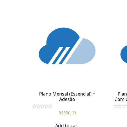
Plano Mensal (Essencial) +
Plan
Adesão
Com C
R
R
R$
350,00
a
a
t
t
e
e
Add to cart
d
d