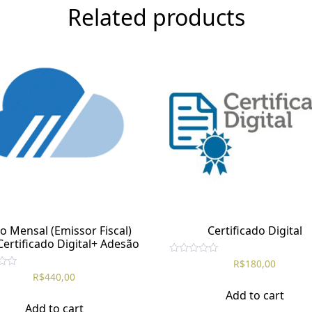
Related products
o Mensal (Emissor Fiscal)
Certificado Digital
ertificado Digital+ Adesão
R
R$
180,00
a
R$
440,00
t
e
Add to cart
d
Add to cart
0