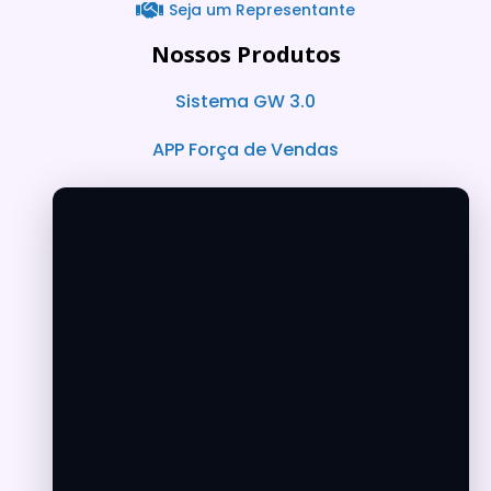
Seja um Representante
Nossos Produtos
Sistema GW 3.0
APP Força de Vendas
Loja virtual e Sites
Horários de Atendimento
Suporte Telefônico
Segunda a Quinta das 08:00 às 17:30
Sexta das 08:00 às 17:00
( 81 2011-3434/81 3014-2099 /
81 9.8667-5441)
Sábados das 08:30 às 12:30
(+55 81 9.8667-5441)