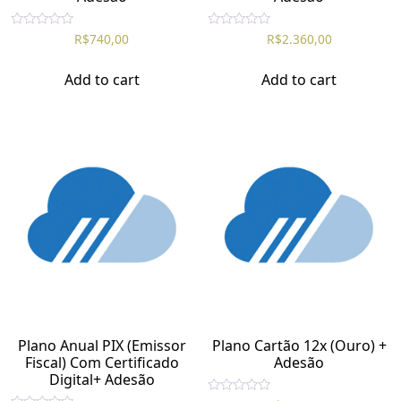
R
R
R$
740,00
R$
2.360,00
a
a
t
t
e
e
Add to cart
Add to cart
d
d
0
0
o
o
u
u
t
t
o
o
f
f
5
5
Plano Anual PIX (Emissor
Plano Cartão 12x (Ouro) +
Fiscal) Com Certificado
Adesão
Digital+ Adesão